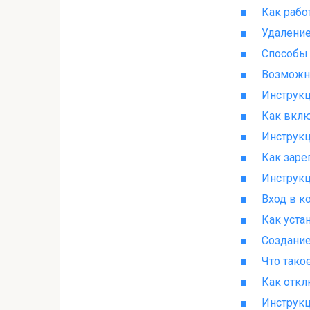
Как рабо
Удаление
Способы 
Возможно
Инструкц
Как вклю
Инструкц
Как заре
Инструкц
Вход в к
Как уста
Создание
Что тако
Как откл
Инструкц