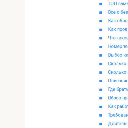
ТОП сам
Все о бе
Как обно
Как прод
Что тако
Номер т
Выбор к
Сколько 
Сколько 
Описани
Где брат
Обзор пр
Как рабо
Требован
Длительн