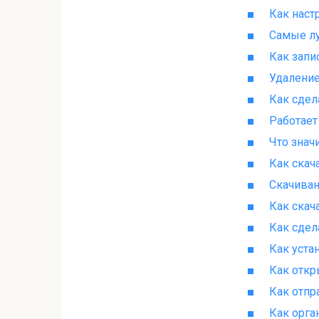
Как наст
Самые л
Как запи
Удаление
Как сдел
Работает
Что знач
Как скач
Скачиван
Как скач
Как сдел
Как уста
Как откр
Как отпр
Как орга