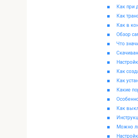
Как при 
Как тран
Как в ко
Обзор са
Что знач
Скачиван
Настройк
Как созд
Как уста
Какие по
Особенно
Как выкл
Инструкц
Можно л
Настройк