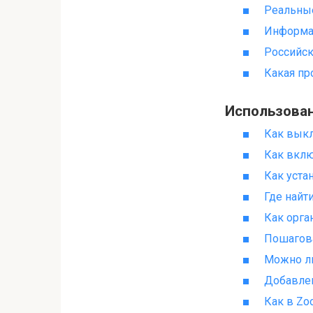
Реальные
Информац
Российск
Какая пр
Использова
Как выкл
Как вклю
Как уста
Где найт
Как орг
Пошагова
Можно ли
Добавлен
Как в Zo