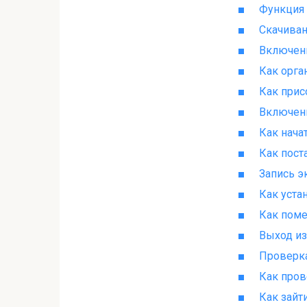
Функция 
Скачиван
Включени
Как орга
Как прис
Включени
Как нача
Как пост
Запись э
Как уста
Как поме
Выход из
Проверка
Как пров
Как зайт