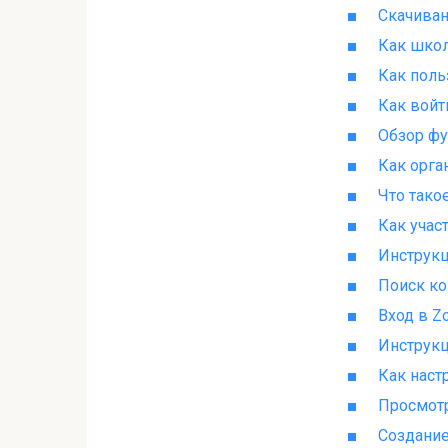
Скачиван
Как школ
Как поль
Как войт
Обзор фу
Как орга
Что тако
Как учас
Инструкц
Поиск ко
Вход в Z
Инструкц
Как наст
Просмотр
Создание